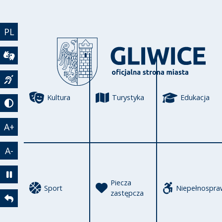
Przejdź do treści
PL
Wideotłumacz
Język migowy
Kultura
Turystyka
Edukacja
Tryb kontrastowy
A+
A-
Zatrzymaj animację
Piecza
Sport
Niepełnospra
zastępcza
Powrót