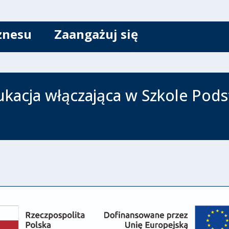
znesu
Zaangażuj się
ukacja włączająca w Szkole Pod