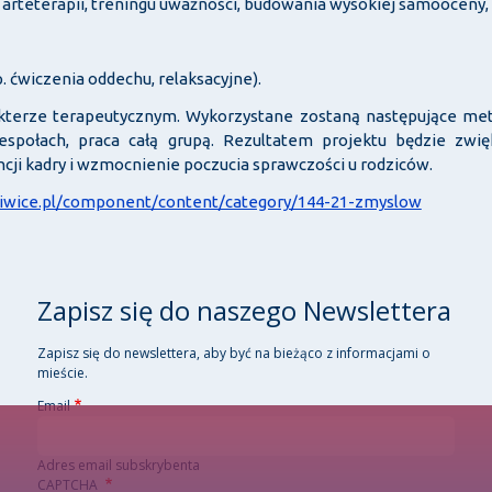
, arteterapii, treningu uważności, budowania wysokiej samooceny,
p. ćwiczenia oddechu, relaksacyjne).
rakterze terapeutycznym. Wykorzystane zostaną następujące meto
espołach, praca całą grupą. Rezultatem projektu będzie zwię
cji kadry i wzmocnienie poczucia sprawczości u rodziców.
liwice.pl/component/content/category/144-21-zmyslow
Zapisz się do naszego Newslettera
Zapisz się do newslettera, aby być na bieżąco z informacjami o
mieście.
Email
Adres email subskrybenta
CAPTCHA