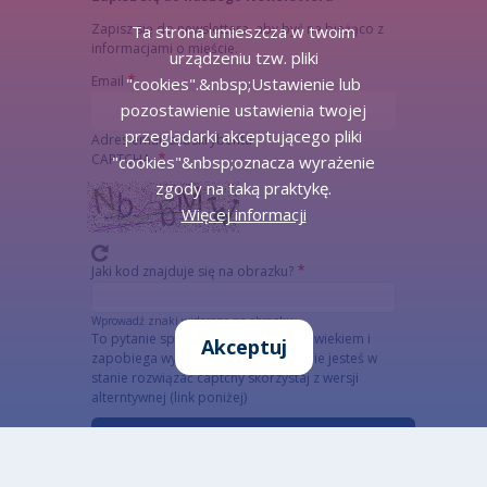
Zapisz się do newslettera, aby być na bieżąco z
Ta strona umieszcza w twoim
informacjami o mieście.
urządzeniu tzw. pliki
Email
"cookies".&nbsp;Ustawienie lub
pozostawienie ustawienia twojej
przeglądarki akceptującego pliki
Adres email subskrybenta
CAPTCHA
"cookies"&nbsp;oznacza wyrażenie
zgody na taką praktykę.
Więcej informacji
Jaki kod znajduje się na obrazku?
Wprowadź znaki widoczne na obrazku.
To pytanie sprawdza, czy jesteś człowiekiem i
Akceptuj
zapobiega wysyłaniu spamu. Jeżeli nie jesteś w
stanie rozwiązać captchy skorzystaj z wersji
alterntywnej (link poniżej)
Alternatywna CAPTCHA Matematyczna