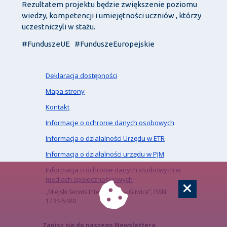
Rezultatem projektu będzie zwiększenie poziomu
wiedzy, kompetencji i umiejętności uczniów , którzy
uczestniczyli w stażu.
#FunduszeUE #FunduszeEuropejskie
Deklaracja dostępności
Mapa strony
Kontakt
Informacje o ochronie danych osobowych
Informacja o działalności Urzędu w ETR
Informacja o działalności urzędu w PJM
Informacja o ochronie danych osobowych w
mediach społecznościowych
„Miejski Serwis Internetowy – Gliwice”, ISSN:
1734-5480
Zapisz się do naszego Newslettera