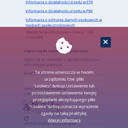
Informacja o działalności Urzędu w ETR
Informacja o działalności urzędu w PJM
Informacja o ochronie danych osobowych w
mediach społecznościowych
„Miejski Serwis Internetowy – Gliwice”, ISSN:
1734-5480
Zapisz się do naszego Newslettera
Zapisz się do newslettera, aby być na bieżąco z
informacjami o mieście.
Ta strona umieszcza w twoim
Email
urządzeniu tzw. pliki
"cookies".&nbsp;Ustawienie lub
Adres email subskrybenta
pozostawienie ustawienia twojej
CAPTCHA
przeglądarki akceptującego pliki
"cookies"&nbsp;oznacza wyrażenie
zgody na taką praktykę.
Więcej informacji
Jaki kod znajduje się na obrazku?