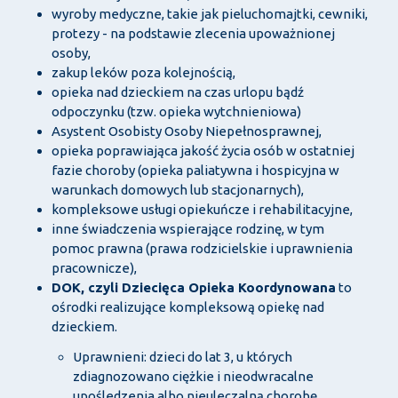
wyroby medyczne, takie jak pieluchomajtki, cewniki,
protezy - na podstawie zlecenia upoważnionej
osoby,
zakup leków poza kolejnością,
opieka nad dzieckiem na czas urlopu bądź
odpoczynku (tzw. opieka wytchnieniowa)
Asystent Osobisty Osoby Niepełnosprawnej,
opieka poprawiająca jakość życia osób w ostatniej
fazie choroby (opieka paliatywna i hospicyjna w
warunkach domowych lub stacjonarnych),
kompleksowe usługi opiekuńcze i rehabilitacyjne,
inne świadczenia wspierające rodzinę, w tym
pomoc prawna (prawa rodzicielskie i uprawnienia
pracownicze),
DOK, czyli Dziecięca Opieka Koordynowana
to
ośrodki realizujące kompleksową opiekę nad
dzieckiem.
Uprawnieni: dzieci do lat 3, u których
zdiagnozowano ciężkie i nieodwracalne
upośledzenia albo nieuleczalną chorobę