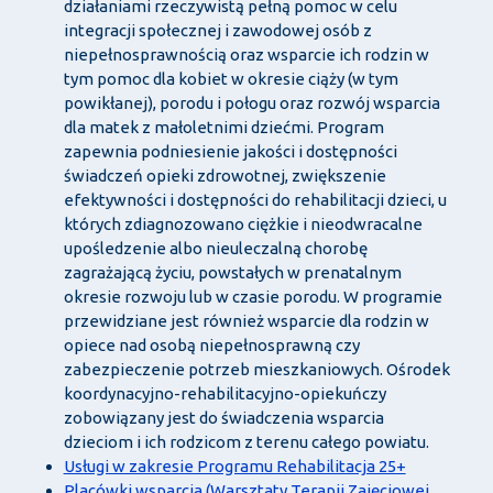
działaniami rzeczywistą pełną pomoc w celu
integracji społecznej i zawodowej osób z
niepełnosprawnością oraz wsparcie ich rodzin w
tym pomoc dla kobiet w okresie ciąży (w tym
powikłanej), porodu i połogu oraz rozwój wsparcia
dla matek z małoletnimi dziećmi. Program
zapewnia podniesienie jakości i dostępności
świadczeń opieki zdrowotnej, zwiększenie
efektywności i dostępności do rehabilitacji dzieci, u
których zdiagnozowano ciężkie i nieodwracalne
upośledzenie albo nieuleczalną chorobę
zagrażającą życiu, powstałych w prenatalnym
okresie rozwoju lub w czasie porodu. W programie
przewidziane jest również wsparcie dla rodzin w
opiece nad osobą niepełnosprawną czy
zabezpieczenie potrzeb mieszkaniowych. Ośrodek
koordynacyjno-rehabilitacyjno-opiekuńczy
zobowiązany jest do świadczenia wsparcia
dzieciom i ich rodzicom z terenu całego powiatu.
Usługi w zakresie Programu Rehabilitacja 25+
Placówki wsparcia (Warsztaty Terapii Zajęciowej,