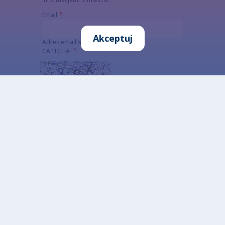
Email
Akceptuj
Adres email subskrybenta
CAPTCHA
Jaki kod znajduje się na obrazku?
Wprowadź znaki widoczne na obrazku.
To pytanie sprawdza, czy jesteś człowiekiem i
zapobiega wysyłaniu spamu. Jeżeli nie jesteś w
stanie rozwiązać captchy skorzystaj z wersji
alterntywnej (link poniżej)
Alternatywna CAPTCHA Matematyczna
Informacja szczegółowa o przetwarzaniu danych
osobowych