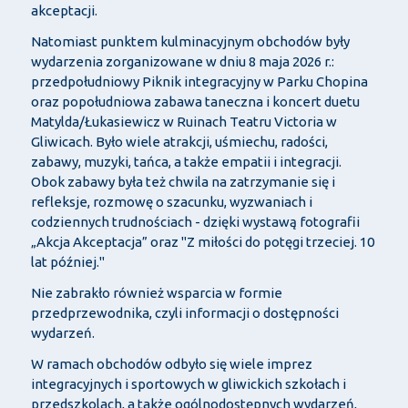
akceptacji.
Natomiast punktem kulminacyjnym obchodów były
wydarzenia zorganizowane w dniu 8 maja 2026 r.:
przedpołudniowy Piknik integracyjny w Parku Chopina
oraz popołudniowa zabawa taneczna i koncert duetu
Matylda/Łukasiewicz w Ruinach Teatru Victoria w
Gliwicach. Było wiele atrakcji, uśmiechu, radości,
zabawy, muzyki, tańca, a także empatii i integracji.
Obok zabawy była też chwila na zatrzymanie się i
refleksje, rozmowę o szacunku, wyzwaniach i
codziennych trudnościach - dzięki wystawą fotografii
„Akcja Akceptacja” oraz "Z miłości do potęgi trzeciej. 10
lat później."
Nie zabrakło również wsparcia w formie
przedprzewodnika, czyli informacji o dostępności
wydarzeń.
W ramach obchodów odbyło się wiele imprez
integracyjnych i sportowych w gliwickich szkołach i
przedszkolach, a także ogólnodostępnych wydarzeń,