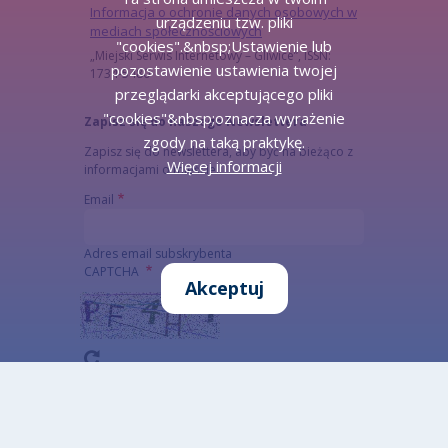
Informacja o ochronie danych osobowych w
urządzeniu tzw. pliki
mediach społecznościowych
"cookies".&nbsp;Ustawienie lub
„Miejski Serwis Internetowy – Gliwice”, ISSN:
pozostawienie ustawienia twojej
1734-5480
przeglądarki akceptującego pliki
"cookies"&nbsp;oznacza wyrażenie
Zapisz się do naszego Newslettera
zgody na taką praktykę.
Zapisz się do newslettera, aby być na bieżąco z
Więcej informacji
informacjami o mieście.
Email
Adres email subskrybenta
CAPTCHA
Akceptuj
Jaki kod znajduje się na obrazku?
Wprowadź znaki widoczne na obrazku.
To pytanie sprawdza, czy jesteś człowiekiem i