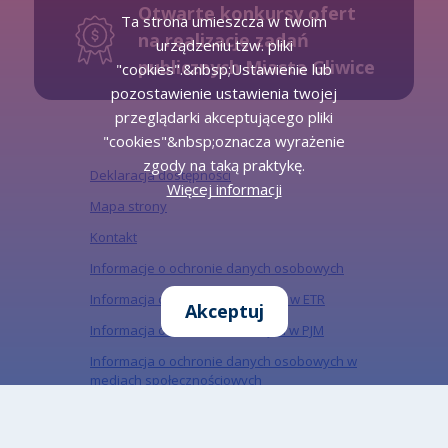
Otwarte konkursy ofert
Ta strona umieszcza w twoim
na realizację zadań
urządzeniu tzw. pliki
publicznych Miasta Gliwice
"cookies".&nbsp;Ustawienie lub
pozostawienie ustawienia twojej
przeglądarki akceptującego pliki
"cookies"&nbsp;oznacza wyrażenie
zgody na taką praktykę.
Deklaracja dostępności
Więcej informacji
Mapa strony
Kontakt
Informacje o ochronie danych osobowych
Informacja o działalności Urzędu w ETR
Akceptuj
Informacja o działalności urzędu w PJM
Informacja o ochronie danych osobowych w
mediach społecznościowych
„Miejski Serwis Internetowy – Gliwice”, ISSN:
1734-5480