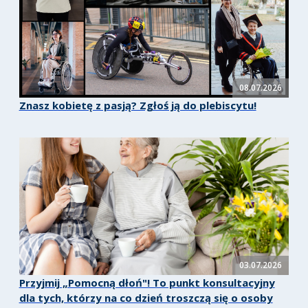
08.07.2026
Znasz kobietę z pasją? Zgłoś ją do plebiscytu!
03.07.2026
Przyjmij „Pomocną dłoń"! To punkt konsultacyjny
dla tych, którzy na co dzień troszczą się o osoby