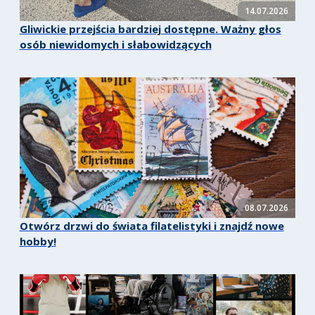
14.07.2026
Gliwickie przejścia bardziej dostępne. Ważny głos
osób niewidomych i słabowidzących
08.07.2026
Otwórz drzwi do świata filatelistyki i znajdź nowe
hobby!