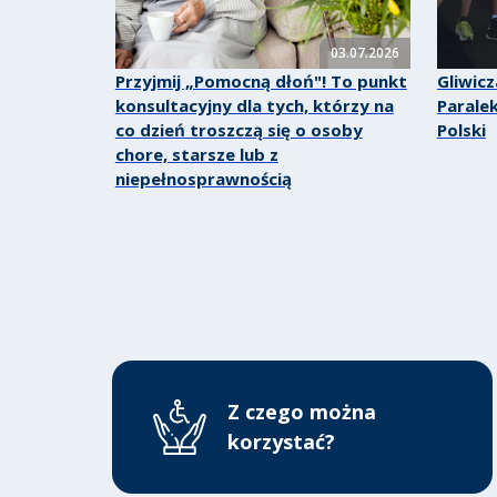
03.07.2026
Przyjmij „Pomocną dłoń"! To punkt
Gliwic
konsultacyjny dla tych, którzy na
Parale
co dzień troszczą się o osoby
Polski
chore, starsze lub z
niepełnosprawnością
Z czego można
korzystać?