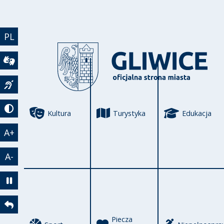
Przejdź do treści
PL
Wideotłumacz
Język migowy
Kultura
Turystyka
Edukacja
Tryb kontrastowy
A+
A-
Zatrzymaj animację
Powrót
Piecza