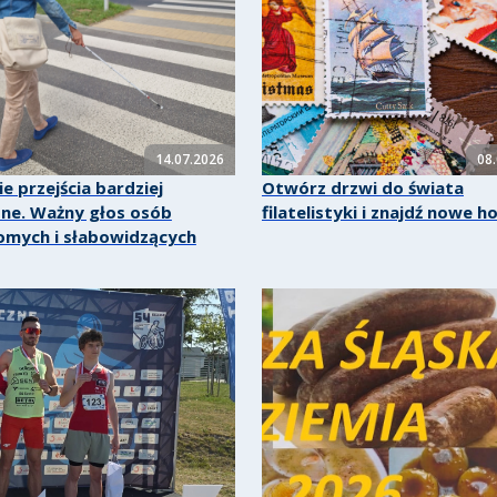
14.07.2026
08
ie przejścia bardziej
Otwórz drzwi do świata
ne. Ważny głos osób
filatelistyki i znajdź nowe h
omych i słabowidzących