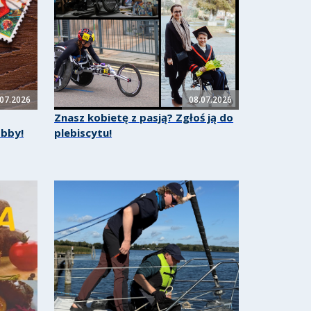
.07.2026
08.07.2026
Znasz kobietę z pasją? Zgłoś ją do
obby!
plebiscytu!