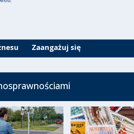
wność
znesu
Zaangażuj się
łnosprawnościami