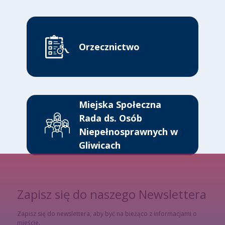
Orzecznictwo
Miejska Społeczna
Rada ds. Osób
Niepełnosprawnych w
Gliwicach
Zapisz się do naszego Newslettera
Zapisz się do newslettera, aby być na bieżąco z informacjami o
mieście.